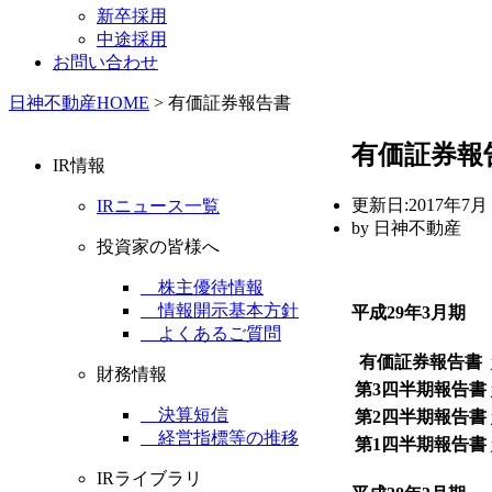
新卒採用
中途採用
お問い合わせ
日神不動産HOME
>
有価証券報告書
有価証券報
IR情報
更新日:
2017年7月 
IRニュース一覧
by
日神不動産
投資家の皆様へ
株主優待情報
情報開示基本方針
平成29年3月期
よくあるご質問
有価証券報告書
財務情報
第3四半期報告書
決算短信
第2四半期報告書
経営指標等の推移
第1四半期報告書
IRライブラリ