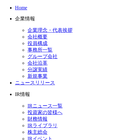
Home
企業情報
企業理念・代表挨拶
会社概要
役員構成
事務所一覧
グループ会社
会社沿革
分譲実績
新規事業
ニュースリリース
IR情報
IRニュース一覧
投資家の皆様へ
財務情報
IRライブラリ
株主総会
IRイベント