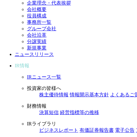
企業理念・代表挨拶
会社概要
役員構成
事務所一覧
グループ会社
会社沿革
分譲実績
新規事業
ニュースリリース
IR情報
IRニュース一覧
投資家の皆様へ
株主優待情報
情報開示基本方針
よくあるご
財務情報
決算短信
経営指標等の推移
IRライブラリ
ビジネスレポート
有価証券報告書
電子公告