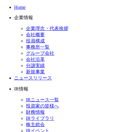
Home
企業情報
企業理念・代表挨拶
会社概要
役員構成
事務所一覧
グループ会社
会社沿革
分譲実績
新規事業
ニュースリリース
IR情報
IRニュース一覧
投資家の皆様へ
財務情報
IRライブラリ
株主総会
IRイベント