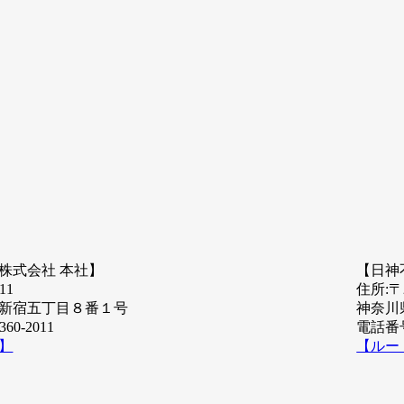
株式会社 本社】
【日神
11
住所:〒2
新宿五丁目８番１号
神奈川
60-2011
電話番号:
】
【ルー