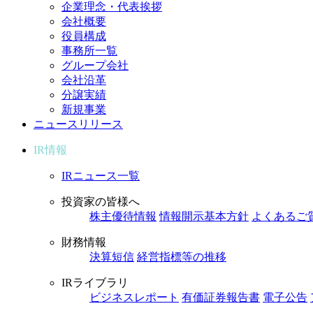
企業理念・代表挨拶
会社概要
役員構成
事務所一覧
グループ会社
会社沿革
分譲実績
新規事業
ニュースリリース
IR情報
IRニュース一覧
投資家の皆様へ
株主優待情報
情報開示基本方針
よくあるご
財務情報
決算短信
経営指標等の推移
IRライブラリ
ビジネスレポート
有価証券報告書
電子公告