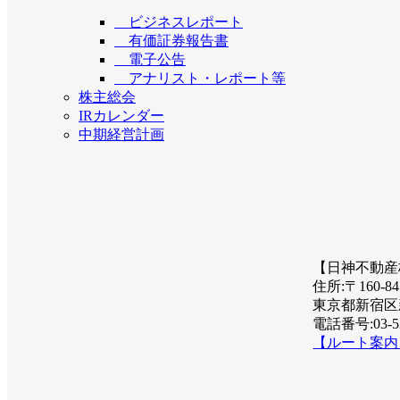
ビジネスレポート
有価証券報告書
電子公告
アナリスト・レポート等
株主総会
IRカレンダー
中期経営計画
【日神不動産
住所:〒160-84
東京都新宿区
電話番号:03-53
【ルート案内