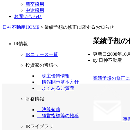
新卒採用
中途採用
お問い合わせ
日神不動産HOME
>
業績予想の修正に関するお知らせ
業績予想の
IR情報
更新日:
2008年10月
IRニュース一覧
by
日神不動産
投資家の皆様へ
株主優待情報
業績予想の修正に
情報開示基本方針
よくあるご質問
財務情報
決算短信
経営指標等の推移
事
IRライブラリ